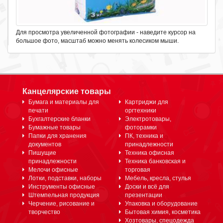
Для просмотра увеличенной фотографии - наведите курсор на
большое фото, масштаб можно менять колесиком мыши.
Канцелярские товары
Бумага и материалы для
Картриджи для
печати
оргтехники
Бухгалтерские бланки
Электротовары,
Бумажные товары
фоторамки
Папки для хранения
ПК, техника и
документов
принадлежности
Пишущие
Техника офисная
принадлежности
Техника банковская и
Мелочи офисные
торговая
Лотки, подставки, наборы
Мебель, кресла, стулья
Инструменты офисные
Доски и всё для
Штемпельная продукция
презентации
Черчение, рисование и
Упаковка и оборудование
творчество
Бытовая химия, косметика
Хозтовары, спецодежда