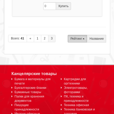
Купить
Всего:
41
«
1
2
3
Рейтинг
Название
Канцелярские товары
Бумага и материалы для
Картриджи для
печати
оргтехники
Бухгалтерские бланки
Электротовары,
Бумажные товары
фоторамки
Папки для хранения
ПК, техника и
документов
принадлежности
Пишущие
Техника офисная
принадлежности
Техника банковская и
Мелочи офисные
торговая