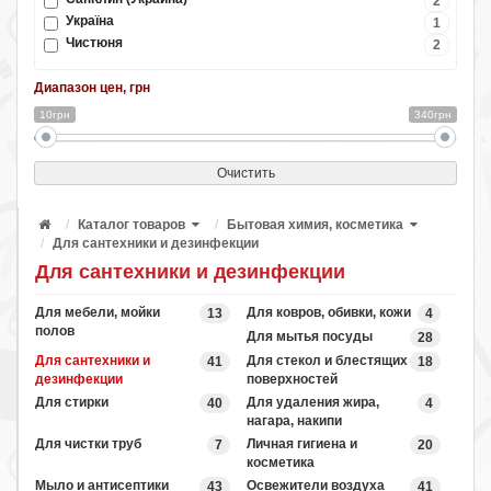
2
Україна
1
Чистюня
2
Диапазон цен, грн
10грн
340грн
Очистить
Каталог товаров
Бытовая химия, косметика
Для сантехники и дезинфекции
Для сантехники и дезинфекции
Для мебели, мойки
Для ковров, обивки, кожи
13
4
полов
Для мытья посуды
28
Для сантехники и
Для стекол и блестящих
41
18
дезинфекции
поверхностей
Для стирки
Для удаления жира,
40
4
нагара, накипи
Для чистки труб
Личная гигиена и
7
20
косметика
Мыло и антисептики
Освежители воздуха
43
41