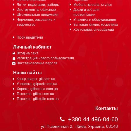
Лотки, подставки, наборы
Мебель, кресла, стулья
Инструменты офисные
Доски и всё для
Штемпельная продукция
презентации
Черчение, рисование и
Упаковка и оборудование
творчество
Бытовая химия, косметика
Хозтовары, спецодежда
Производители
Личный кабинет
Вход на сайт
Регистрация нового пользователя
Восстановление пароля
Наши сайты
Канцтовары: gtl.com.ua
Упаковка: gtlpack.com.ua
Хорека: gtlhoreca.com.ua
Текстиль: gtltex.com.ua
Текстиль: gtltextile.com.ua
Контакты
+380 44 496-04-60
ул.Пшеничная 2, г.Киев, Украина, 03148