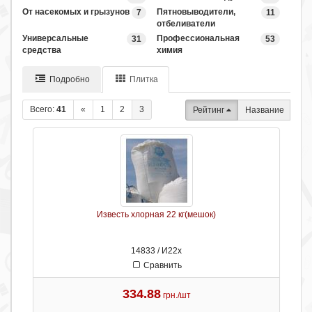
От насекомых и грызунов
Пятновыводители,
7
11
отбеливатели
Универсальные
Профессиональная
31
53
средства
химия
Подробно
Плитка
Всего:
41
«
1
2
3
Рейтинг
Название
Известь хлорная 22 кг(мешок)
14833 / И22х
Сравнить
334.88
грн./шт