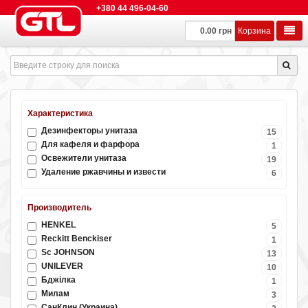
+380 44 496-04-60
0.00 грн
Корзина
Характеристика
Дезинфекторы унитаза
15
Для кафеля и фарфора
1
Освежители унитаза
19
Удаление ржавчины и извести
6
Производитель
HENKEL
5
Reckitt Benckiser
1
Sc JOHNSON
13
UNILEVER
10
Бджілка
1
Милам
3
СанКлин (Украина)