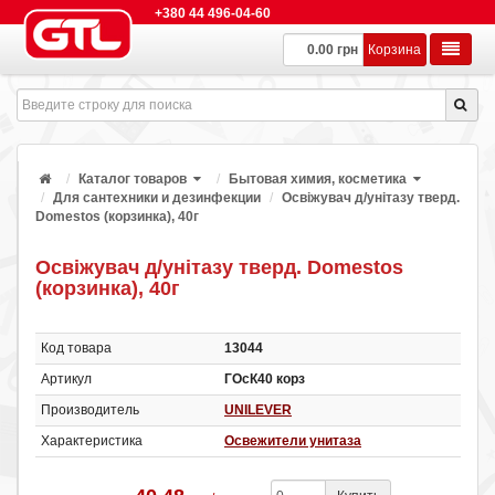
+380 44 496-04-60
0.00 грн
Корзина
Каталог товаров
Бытовая химия, косметика
Для сантехники и дезинфекции
Освіжувач д/унітазу тверд.
Domestos (корзинка), 40г
Освіжувач д/унітазу тверд. Domestos
(корзинка), 40г
Код товара
13044
Артикул
ГОсК40 корз
Производитель
UNILEVER
Характеристика
Освежители унитаза