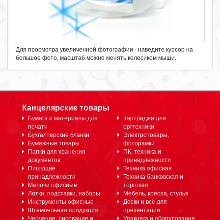
Для просмотра увеличенной фотографии - наведите курсор на
большое фото, масштаб можно менять колесиком мыши.
Канцелярские товары
Бумага и материалы для
Картриджи для
печати
оргтехники
Бухгалтерские бланки
Электротовары,
Бумажные товары
фоторамки
Папки для хранения
ПК, техника и
документов
принадлежности
Пишущие
Техника офисная
принадлежности
Техника банковская и
Мелочи офисные
торговая
Лотки, подставки, наборы
Мебель, кресла, стулья
Инструменты офисные
Доски и всё для
Штемпельная продукция
презентации
Черчение, рисование и
Упаковка и оборудование