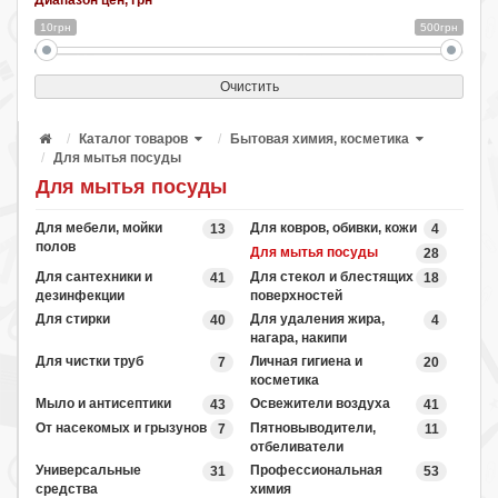
Диапазон цен, грн
10грн
500грн
Очистить
Каталог товаров
Бытовая химия, косметика
Для мытья посуды
Для мытья посуды
Для мебели, мойки
Для ковров, обивки, кожи
13
4
полов
Для мытья посуды
28
Для сантехники и
Для стекол и блестящих
41
18
дезинфекции
поверхностей
Для стирки
Для удаления жира,
40
4
нагара, накипи
Для чистки труб
Личная гигиена и
7
20
косметика
Мыло и антисептики
Освежители воздуха
43
41
От насекомых и грызунов
Пятновыводители,
7
11
отбеливатели
Универсальные
Профессиональная
31
53
средства
химия