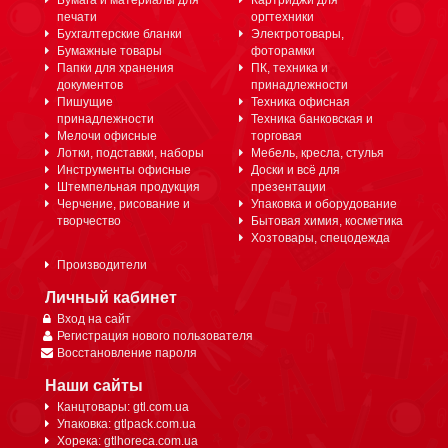
Бумага и материалы для
Картриджи для
печати
оргтехники
Бухгалтерские бланки
Электротовары,
Бумажные товары
фоторамки
Папки для хранения
ПК, техника и
документов
принадлежности
Пишущие
Техника офисная
принадлежности
Техника банковская и
Мелочи офисные
торговая
Лотки, подставки, наборы
Мебель, кресла, стулья
Инструменты офисные
Доски и всё для
Штемпельная продукция
презентации
Черчение, рисование и
Упаковка и оборудование
творчество
Бытовая химия, косметика
Хозтовары, спецодежда
Производители
Личный кабинет
Вход на сайт
Регистрация нового пользователя
Восстановление пароля
Наши сайты
Канцтовары: gtl.com.ua
Упаковка: gtlpack.com.ua
Хорека: gtlhoreca.com.ua