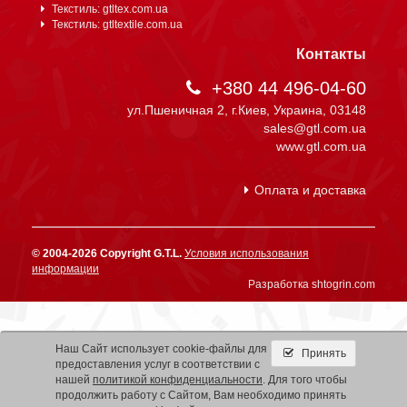
Текстиль: gtltex.com.ua
Текстиль: gtltextile.com.ua
Контакты
+380 44 496-04-60
ул.Пшеничная 2, г.Киев, Украина, 03148
sales@gtl.com.ua
www.gtl.com.ua
Оплата и доставка
© 2004-2026 Copyright G.T.L.
Условия использования
информации
Разработка shtogrin.com
Наш Сайт использует cookie-файлы для
Принять
предоставления услуг в соответствии с
нашей
политикой конфиденциальности
. Для того чтобы
продолжить работу с Сайтом, Вам необходимо принять