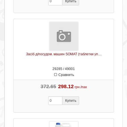
Купить
Засіб д/посудом. машин SOMAT (таблетки уп....
29285 / 49001
Сравнить
372.65
298.12
грн./пак
Купить