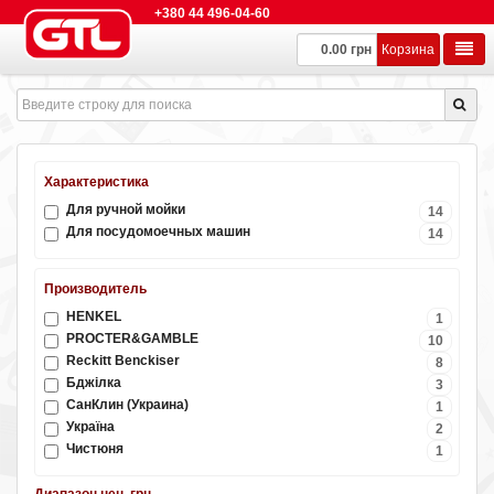
+380 44 496-04-60
0.00 грн
Корзина
Характеристика
Для pучной мойки
14
Для посудомоечных машин
14
Производитель
HENKEL
1
PROCTER&GAMBLE
10
Reckitt Benckiser
8
Бджілка
3
СанКлин (Украина)
1
Україна
2
Чистюня
1