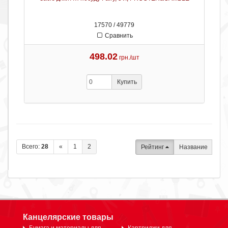
17570 / 49779
Сравнить
498.02
грн./шт
Купить
Всего:
28
«
1
2
Рейтинг
Название
Канцелярские товары