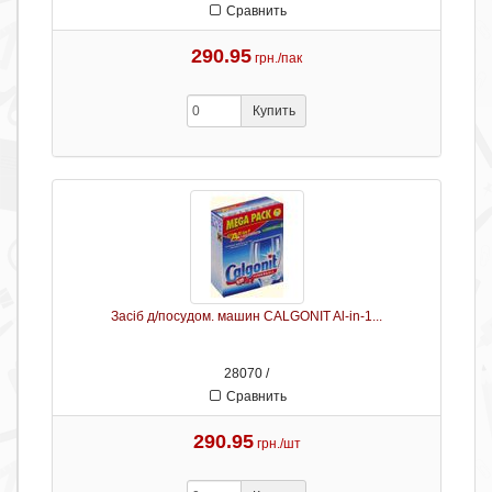
Сравнить
290.95
грн./пак
Купить
Засіб д/посудом. машин CALGONIT Al-in-1...
28070 /
Сравнить
290.95
грн./шт