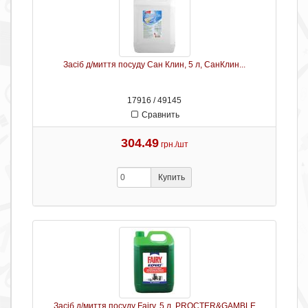
Засіб д/миття посуду Сан Клин, 5 л, СанКлин...
17916 / 49145
Сравнить
304.49
грн./шт
Купить
Засіб д/миття посуду Fairy, 5 л, PROCTER&GAMBLE