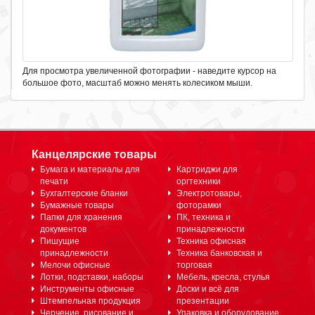
Для просмотра увеличенной фотографии - наведите курсор на
большое фото, масштаб можно менять колесиком мыши.
Канцелярские товары
Бумага и материалы для
Картриджи для
печати
оргтехники
Бухгалтерские бланки
Электротовары,
Бумажные товары
фоторамки
Папки для хранения
ПК, техника и
документов
принадлежности
Пишущие
Техника офисная
принадлежности
Техника банковская и
Мелочи офисные
торговая
Лотки, подставки, наборы
Мебель, кресла, стулья
Инструменты офисные
Доски и всё для
Штемпельная продукция
презентации
Черчение, рисование и
Упаковка и оборудование