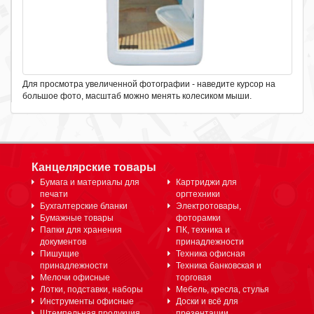
Для просмотра увеличенной фотографии - наведите курсор на
большое фото, масштаб можно менять колесиком мыши.
Канцелярские товары
Бумага и материалы для
Картриджи для
печати
оргтехники
Бухгалтерские бланки
Электротовары,
Бумажные товары
фоторамки
Папки для хранения
ПК, техника и
документов
принадлежности
Пишущие
Техника офисная
принадлежности
Техника банковская и
Мелочи офисные
торговая
Лотки, подставки, наборы
Мебель, кресла, стулья
Инструменты офисные
Доски и всё для
Штемпельная продукция
презентации