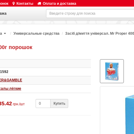
вонок
Контакты
Оплата и доставка
ажа
ка
Универсальные средства
Засіб д/миття універсал. Mr Proper 40
400г порошок
1592
ER&GAMBLE
салы лёгкие
35.42
Купить
грн./шт