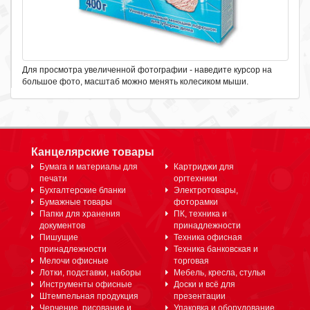
Для просмотра увеличенной фотографии - наведите курсор на
большое фото, масштаб можно менять колесиком мыши.
Канцелярские товары
Бумага и материалы для
Картриджи для
печати
оргтехники
Бухгалтерские бланки
Электротовары,
Бумажные товары
фоторамки
Папки для хранения
ПК, техника и
документов
принадлежности
Пишущие
Техника офисная
принадлежности
Техника банковская и
Мелочи офисные
торговая
Лотки, подставки, наборы
Мебель, кресла, стулья
Инструменты офисные
Доски и всё для
Штемпельная продукция
презентации
Черчение, рисование и
Упаковка и оборудование