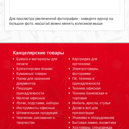
Для просмотра увеличенной фотографии - наведите курсор на
большое фото, масштаб можно менять колесиком мыши.
Канцелярские товары
Бумага и материалы для
Картриджи для
печати
оргтехники
Бухгалтерские бланки
Электротовары,
Бумажные товары
фоторамки
Папки для хранения
ПК, техника и
документов
принадлежности
Пишущие
Техника офисная
принадлежности
Техника банковская и
Мелочи офисные
торговая
Лотки, подставки, наборы
Мебель, кресла, стулья
Инструменты офисные
Доски и всё для
Штемпельная продукция
презентации
Черчение, рисование и
Упаковка и оборудование
творчество
Бытовая химия, косметика
Хозтовары, спецодежда