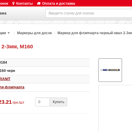
вонок
Контакты
Оплата и доставка
ажа
ации
Маркеры для досок
Маркер для флипчарта черный овал 2-3м
 2-3мм, М160
0184
160 черн
RANIT
ля флипчарта
23.21
Купить
грн./шт