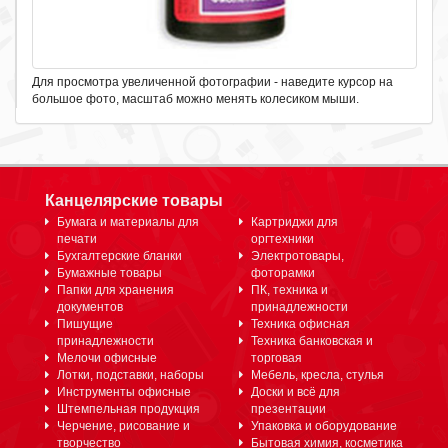
Для просмотра увеличенной фотографии - наведите курсор на
большое фото, масштаб можно менять колесиком мыши.
Канцелярские товары
Бумага и материалы для
Картриджи для
печати
оргтехники
Бухгалтерские бланки
Электротовары,
Бумажные товары
фоторамки
Папки для хранения
ПК, техника и
документов
принадлежности
Пишущие
Техника офисная
принадлежности
Техника банковская и
Мелочи офисные
торговая
Лотки, подставки, наборы
Мебель, кресла, стулья
Инструменты офисные
Доски и всё для
Штемпельная продукция
презентации
Черчение, рисование и
Упаковка и оборудование
творчество
Бытовая химия, косметика