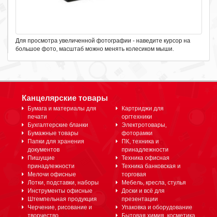
Для просмотра увеличенной фотографии - наведите курсор на
большое фото, масштаб можно менять колесиком мыши.
Канцелярские товары
Бумага и материалы для
Картриджи для
печати
оргтехники
Бухгалтерские бланки
Электротовары,
Бумажные товары
фоторамки
Папки для хранения
ПК, техника и
документов
принадлежности
Пишущие
Техника офисная
принадлежности
Техника банковская и
Мелочи офисные
торговая
Лотки, подставки, наборы
Мебель, кресла, стулья
Инструменты офисные
Доски и всё для
Штемпельная продукция
презентации
Черчение, рисование и
Упаковка и оборудование
творчество
Бытовая химия, косметика