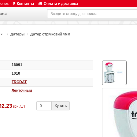
вонок
Контакты
Оплата и доставка
ажа
Датеры
Датер стрічковий 4мм
16091
1010
TRODAT
Ленточный
92.23
Купить
грн./шт