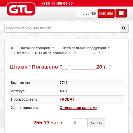
+380 44 496-04-60
0.00 грн
Корзина
Каталог товаров
Штемпельная продукция
Штампы
Штамп "Погашено "__"________ 20 г. "
Штамп "Погашено "__"________ 20 г. "
Код товара
7711
Артикул
4911
Производитель
TRODAT
Характеристика
С типовыми словами
255.13
Купить
грн./шт