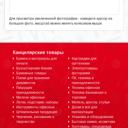
Для просмотра увеличенной фотографии - наведите курсор на
большое фото, масштаб можно менять колесиком мыши.
Канцелярские товары
Бумага и материалы для
Картриджи для
печати
оргтехники
Бухгалтерские бланки
Электротовары,
Бумажные товары
фоторамки
Папки для хранения
ПК, техника и
документов
принадлежности
Пишущие
Техника офисная
принадлежности
Техника банковская и
Мелочи офисные
торговая
Лотки, подставки, наборы
Мебель, кресла, стулья
Инструменты офисные
Доски и всё для
Штемпельная продукция
презентации
Черчение, рисование и
Упаковка и оборудование
творчество
Бытовая химия, косметика
Хозтовары, спецодежда