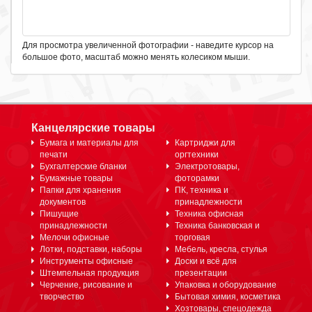
Для просмотра увеличенной фотографии - наведите курсор на
большое фото, масштаб можно менять колесиком мыши.
Канцелярские товары
Бумага и материалы для
Картриджи для
печати
оргтехники
Бухгалтерские бланки
Электротовары,
Бумажные товары
фоторамки
Папки для хранения
ПК, техника и
документов
принадлежности
Пишущие
Техника офисная
принадлежности
Техника банковская и
Мелочи офисные
торговая
Лотки, подставки, наборы
Мебель, кресла, стулья
Инструменты офисные
Доски и всё для
Штемпельная продукция
презентации
Черчение, рисование и
Упаковка и оборудование
творчество
Бытовая химия, косметика
Хозтовары, спецодежда