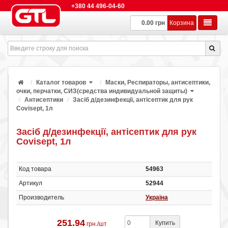
+380 44 496-04-60
0.00 грн
Корзина
Каталог товаров
Маски, Респираторы, антисептики,
очки, перчатки, СИЗ(средства индивидуальной защиты)
Антисептики
Засіб д/дезинфекції, антісептик для рук
Covisept, 1л
Засіб д/дезинфекції, антісептик для рук
Covisept, 1л
Код товара
54963
Артикул
52944
Производитель
Україна
251.94
Купить
грн./шт