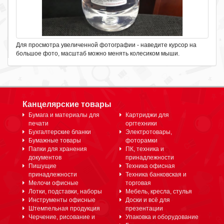
Для просмотра увеличенной фотографии - наведите курсор на
большое фото, масштаб можно менять колесиком мыши.
Канцелярские товары
Бумага и материалы для
Картриджи для
печати
оргтехники
Бухгалтерские бланки
Электротовары,
Бумажные товары
фоторамки
Папки для хранения
ПК, техника и
документов
принадлежности
Пишущие
Техника офисная
принадлежности
Техника банковская и
Мелочи офисные
торговая
Лотки, подставки, наборы
Мебель, кресла, стулья
Инструменты офисные
Доски и всё для
Штемпельная продукция
презентации
Черчение, рисование и
Упаковка и оборудование