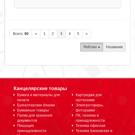
Всего:
90
«
1
2
3
4
5
»
Рейтинг
Название
Канцелярские товары
Бумага и материалы для
Картриджи для
печати
оргтехники
Бухгалтерские бланки
Электротовары,
Бумажные товары
фоторамки
Папки для хранения
ПК, техника и
документов
принадлежности
Пишущие
Техника офисная
принадлежности
Техника банковская и