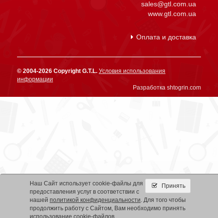
sales@gtl.com.ua
www.gtl.com.ua
Оплата и доставка
© 2004-2026 Copyright G.T.L.
Условия использования
информации
Разработка shtogrin.com
Наш Сайт использует cookie-файлы для
Принять
предоставления услуг в соответствии с
нашей
политикой конфиденциальности
. Для того чтобы
продолжить работу с Сайтом, Вам необходимо принять
использование cookie-файлов.