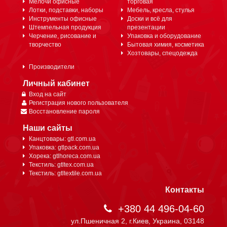
Мелочи офисные
торговая
Лотки, подставки, наборы
Мебель, кресла, стулья
Инструменты офисные
Доски и всё для
Штемпельная продукция
презентации
Черчение, рисование и
Упаковка и оборудование
творчество
Бытовая химия, косметика
Хозтовары, спецодежда
Производители
Личный кабинет
Вход на сайт
Регистрация нового пользователя
Восстановление пароля
Наши сайты
Канцтовары: gtl.com.ua
Упаковка: gtlpack.com.ua
Хорека: gtlhoreca.com.ua
Текстиль: gtltex.com.ua
Текстиль: gtltextile.com.ua
Контакты
+380 44 496-04-60
ул.Пшеничная 2, г.Киев, Украина, 03148