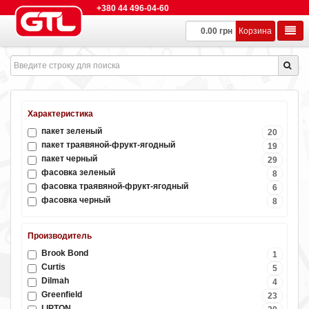
+380 44 496-04-60
0.00 грн
Корзина
Характеристика
пакет зеленый
20
пакет траявяной-фрукт-ягодный
19
пакет черный
29
фасовка зеленый
8
фасовка траявяной-фрукт-ягодный
6
фасовка черный
8
Производитель
Brook Bond
1
Curtis
5
Dilmah
4
Greenfield
23
LIPTON