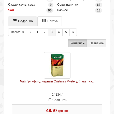
Сахар, соль, сода
Соки, напитки
9
63
Чай
Разное
90
13
Подробно
Плитка
Всего:
90
«
1
2
3
4
5
»
Рейтинг
Название
Чай Гринфилд черный Cristmas Mystery, (пакет на...
14134 /
Сравнить
48.97
грн./шт