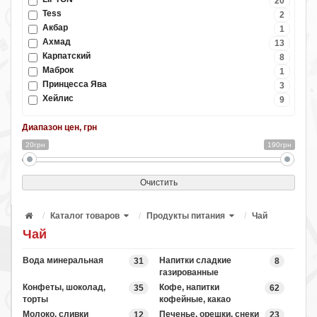
20
Tess
2
Акбар
1
Ахмад
13
Карпатский
8
Маброк
1
Принцесса Ява
3
Хейлис
9
Диапазон цен, грн
20грн
190грн
Очистить
Каталог товаров
Продукты питания
Чай
Чай
Вода минеральная
Напитки сладкие
31
8
газированные
Конфеты, шоколад,
Кофе, напитки
35
62
торты
кофейные, какао
Молоко, сливки
Печенье, орешки, снеки
12
23