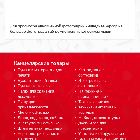
Для просмотра увеличенной фотографии - наведите курсор на
большое фото, масштаб можно менять колесиком мыши.
Канцелярские товары
Бумага и материалы для
Картриджи для
печати
оргтехники
Бухгалтерские бланки
Электротовары,
Бумажные товары
фоторамки
Папки для хранения
ПК, техника и
документов
принадлежности
Пишущие
Техника офисная
принадлежности
Техника банковская и
Мелочи офисные
торговая
Лотки, подставки, наборы
Мебель, кресла, стулья
Инструменты офисные
Доски и всё для
Штемпельная продукция
презентации
Черчение, рисование и
Упаковка и оборудование
творчество
Бытовая химия, косметика