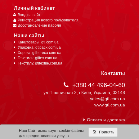
Личный кабинет
Вход на сайт
Регистрация нового пользователя
Восстановление пароля
Наши сайты
Канцтовары: gtl.com.ua
Упаковка: gtlpack.com.ua
Хорека: gtlhoreca.com.ua
Текстиль: gtltex.com.ua
Текстиль: gtltextile.com.ua
Контакты
+380 44 496-04-60
ул.Пшеничная 2, г.Киев, Украина, 03148
sales@gtl.com.ua
www.gtl.com.ua
Оплата и доставка
Наш Сайт использует cookie-файлы
Принять
для предоставления услуг в