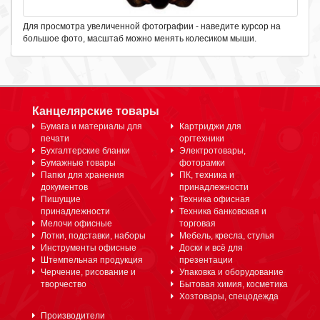
Для просмотра увеличенной фотографии - наведите курсор на
большое фото, масштаб можно менять колесиком мыши.
Канцелярские товары
Бумага и материалы для
Картриджи для
печати
оргтехники
Бухгалтерские бланки
Электротовары,
Бумажные товары
фоторамки
Папки для хранения
ПК, техника и
документов
принадлежности
Пишущие
Техника офисная
принадлежности
Техника банковская и
Мелочи офисные
торговая
Лотки, подставки, наборы
Мебель, кресла, стулья
Инструменты офисные
Доски и всё для
Штемпельная продукция
презентации
Черчение, рисование и
Упаковка и оборудование
творчество
Бытовая химия, косметика
Хозтовары, спецодежда
Производители