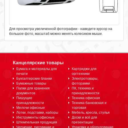
Для просмотра увеличенной фотографии - наведите курсор на
большое фото, масштаб можно менять колесиком мыши.
Канцелярские товары
Бумага и материалы для
Картриджи для
печати
оргтехники
Бухгалтерские бланки
Электротовары,
Бумажные товары
фоторамки
Папки для хранения
ПК, техника и
документов
принадлежности
Пишущие
Техника офисная
принадлежности
Техника банковская и
Мелочи офисные
торговая
Лотки, подставки, наборы
Мебель, кресла, стулья
Инструменты офисные
Доски и всё для
Штемпельная продукция
презентации
Черчение, рисование и
Упаковка и оборудование