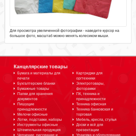
Для просмотра увеличенной фотографии - наведите курсор на
большое фото, масштаб можно менять колесиком мыши.
Канцелярские товары
Бумага и материалы для
Картриджи для
печати
оргтехники
Бухгалтерские бланки
Электротовары,
Бумажные товары
фоторамки
Папки для хранения
ПК, техника и
документов
принадлежности
Пишущие
Техника офисная
принадлежности
Техника банковская и
Мелочи офисные
торговая
Лотки, подставки, наборы
Мебель, кресла, стулья
Инструменты офисные
Доски и всё для
Штемпельная продукция
презентации
Черчение, рисование и
Упаковка и оборудование