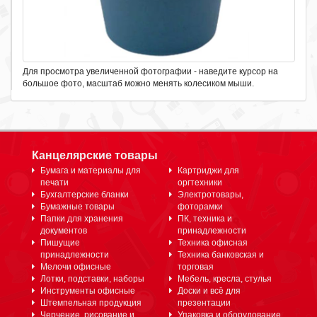
Для просмотра увеличенной фотографии - наведите курсор на
большое фото, масштаб можно менять колесиком мыши.
Канцелярские товары
Бумага и материалы для
Картриджи для
печати
оргтехники
Бухгалтерские бланки
Электротовары,
Бумажные товары
фоторамки
Папки для хранения
ПК, техника и
документов
принадлежности
Пишущие
Техника офисная
принадлежности
Техника банковская и
Мелочи офисные
торговая
Лотки, подставки, наборы
Мебель, кресла, стулья
Инструменты офисные
Доски и всё для
Штемпельная продукция
презентации
Черчение, рисование и
Упаковка и оборудование