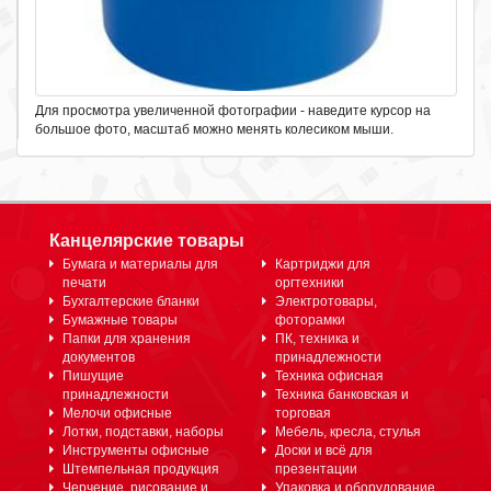
Для просмотра увеличенной фотографии - наведите курсор на
большое фото, масштаб можно менять колесиком мыши.
Канцелярские товары
Бумага и материалы для
Картриджи для
печати
оргтехники
Бухгалтерские бланки
Электротовары,
Бумажные товары
фоторамки
Папки для хранения
ПК, техника и
документов
принадлежности
Пишущие
Техника офисная
принадлежности
Техника банковская и
Мелочи офисные
торговая
Лотки, подставки, наборы
Мебель, кресла, стулья
Инструменты офисные
Доски и всё для
Штемпельная продукция
презентации
Черчение, рисование и
Упаковка и оборудование