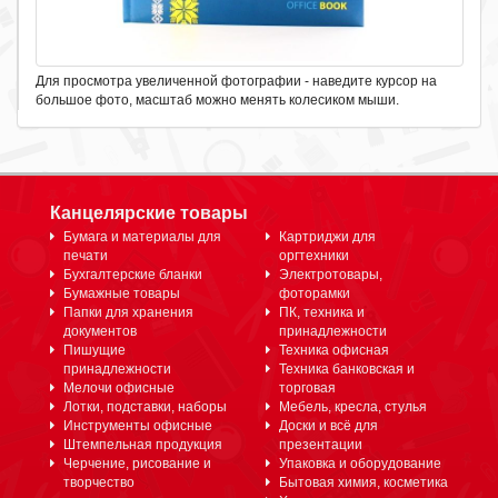
Для просмотра увеличенной фотографии - наведите курсор на
большое фото, масштаб можно менять колесиком мыши.
Канцелярские товары
Бумага и материалы для
Картриджи для
печати
оргтехники
Бухгалтерские бланки
Электротовары,
Бумажные товары
фоторамки
Папки для хранения
ПК, техника и
документов
принадлежности
Пишущие
Техника офисная
принадлежности
Техника банковская и
Мелочи офисные
торговая
Лотки, подставки, наборы
Мебель, кресла, стулья
Инструменты офисные
Доски и всё для
Штемпельная продукция
презентации
Черчение, рисование и
Упаковка и оборудование
творчество
Бытовая химия, косметика