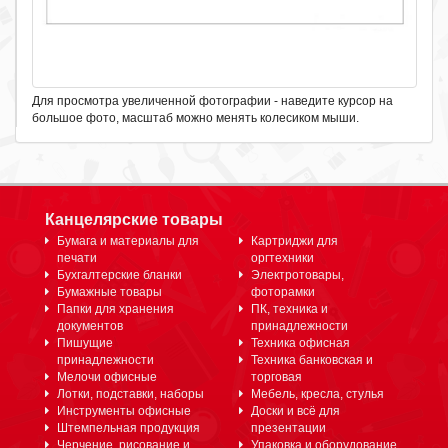
Для просмотра увеличенной фотографии - наведите курсор на
большое фото, масштаб можно менять колесиком мыши.
Канцелярские товары
Бумага и материалы для
Картриджи для
печати
оргтехники
Бухгалтерские бланки
Электротовары,
Бумажные товары
фоторамки
Папки для хранения
ПК, техника и
документов
принадлежности
Пишущие
Техника офисная
принадлежности
Техника банковская и
Мелочи офисные
торговая
Лотки, подставки, наборы
Мебель, кресла, стулья
Инструменты офисные
Доски и всё для
Штемпельная продукция
презентации
Черчение, рисование и
Упаковка и оборудование