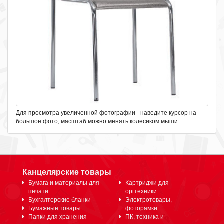
Для просмотра увеличенной фотографии - наведите курсор на
большое фото, масштаб можно менять колесиком мыши.
Канцелярские товары
Бумага и материалы для
Картриджи для
печати
оргтехники
Бухгалтерские бланки
Электротовары,
Бумажные товары
фоторамки
Папки для хранения
ПК, техника и