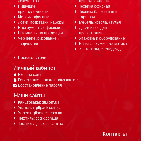
документов
принадлежности
Пишущие
Техника офисная
принадлежности
Техника банковская и
Мелочи офисные
торговая
Лотки, подставки, наборы
Мебель, кресла, стулья
Инструменты офисные
Доски и всё для
Штемпельная продукция
презентации
Черчение, рисование и
Упаковка и оборудование
творчество
Бытовая химия, косметика
Хозтовары, спецодежда
Производители
Личный кабинет
Вход на сайт
Регистрация нового пользователя
Восстановление пароля
Наши сайты
Канцтовары: gtl.com.ua
Упаковка: gtlpack.com.ua
Хорека: gtlhoreca.com.ua
Текстиль: gtltex.com.ua
Текстиль: gtltextile.com.ua
Контакты