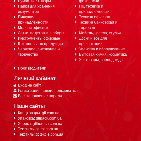
Бумажные товары
фоторамки
Папки для хранения
ПК, техника и
документов
принадлежности
Пишущие
Техника офисная
принадлежности
Техника банковская и
Мелочи офисные
торговая
Лотки, подставки, наборы
Мебель, кресла, стулья
Инструменты офисные
Доски и всё для
Штемпельная продукция
презентации
Черчение, рисование и
Упаковка и оборудование
творчество
Бытовая химия, косметика
Хозтовары, спецодежда
Производители
Личный кабинет
Вход на сайт
Регистрация нового пользователя
Восстановление пароля
Наши сайты
Канцтовары: gtl.com.ua
Упаковка: gtlpack.com.ua
Хорека: gtlhoreca.com.ua
Текстиль: gtltex.com.ua
Текстиль: gtltextile.com.ua