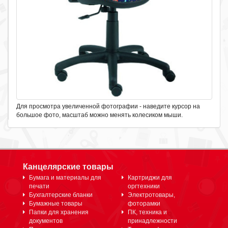
Для просмотра увеличенной фотографии - наведите курсор на
большое фото, масштаб можно менять колесиком мыши.
Канцелярские товары
Бумага и материалы для
Картриджи для
печати
оргтехники
Бухгалтерские бланки
Электротовары,
Бумажные товары
фоторамки
Папки для хранения
ПК, техника и
документов
принадлежности