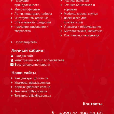
Пишущие
Техника офисная
принадлежности
Техника банковская и
Мелочи офисные
торговая
Лотки, подставки, наборы
Мебель, кресла, стулья
Инструменты офисные
Доски и всё для
Штемпельная продукция
презентации
Черчение, рисование и
Упаковка и оборудование
творчество
Бытовая химия, косметика
Хозтовары, спецодежда
Производители
Личный кабинет
Вход на сайт
Регистрация нового пользователя
Восстановление пароля
Наши сайты
Канцтовары: gtl.com.ua
Упаковка: gtlpack.com.ua
Хорека: gtlhoreca.com.ua
Текстиль: gtltex.com.ua
Текстиль: gtltextile.com.ua
Контакты
+380 44 496-04-60