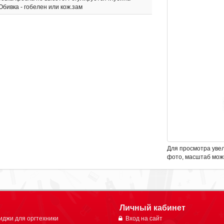
бивка - гобелен или кож.зам
Для просмотра уве
фото, масштаб мож
Личный кабинет
иджи для оргтехники
Вход на сайт