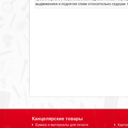
выдвижениея и поднятия спики относительно седушки. О
Канцелярские товары
Бумага и материалы для печати
Картр