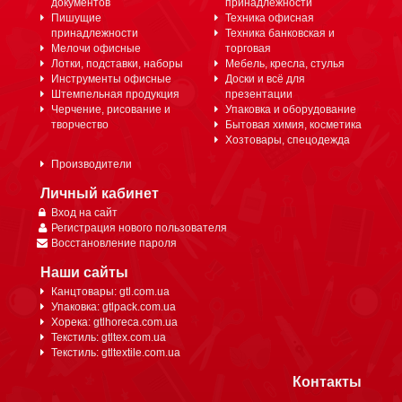
документов
принадлежности
Пишущие
Техника офисная
принадлежности
Техника банковская и
Мелочи офисные
торговая
Лотки, подставки, наборы
Мебель, кресла, стулья
Инструменты офисные
Доски и всё для
Штемпельная продукция
презентации
Черчение, рисование и
Упаковка и оборудование
творчество
Бытовая химия, косметика
Хозтовары, спецодежда
Производители
Личный кабинет
Вход на сайт
Регистрация нового пользователя
Восстановление пароля
Наши сайты
Канцтовары: gtl.com.ua
Упаковка: gtlpack.com.ua
Хорека: gtlhoreca.com.ua
Текстиль: gtltex.com.ua
Текстиль: gtltextile.com.ua
Контакты