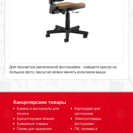
Для просмотра увеличенной фотографии - наведите курсор на
большое фото, масштаб можно менять колесиком мыши.
Канцелярские товары
Бумага и материалы для
Картриджи для
печати
оргтехники
Бухгалтерские бланки
Электротовары,
Бумажные товары
фоторамки
Папки для хранения
ПК, техника и