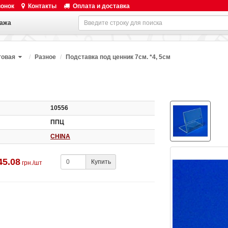
вонок
Контакты
Оплата и доставка
ажа
говая
Разное
Подставка под ценник 7см. *4, 5см
10556
ППЦ
CHINA
45.08
Купить
грн./шт