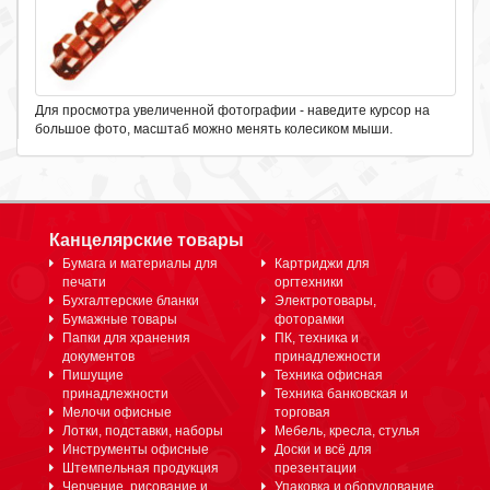
Для просмотра увеличенной фотографии - наведите курсор на
большое фото, масштаб можно менять колесиком мыши.
Канцелярские товары
Бумага и материалы для
Картриджи для
печати
оргтехники
Бухгалтерские бланки
Электротовары,
Бумажные товары
фоторамки
Папки для хранения
ПК, техника и
документов
принадлежности
Пишущие
Техника офисная
принадлежности
Техника банковская и
Мелочи офисные
торговая
Лотки, подставки, наборы
Мебель, кресла, стулья
Инструменты офисные
Доски и всё для
Штемпельная продукция
презентации
Черчение, рисование и
Упаковка и оборудование