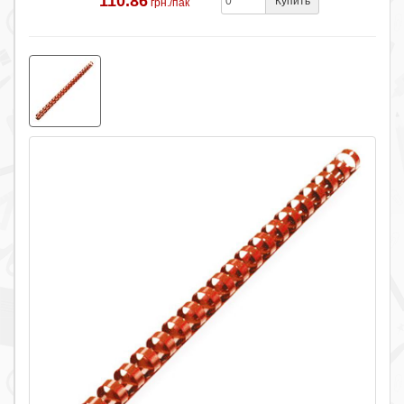
110.86
Купить
грн./пак