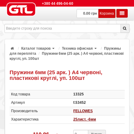
+380 44 496-04-60
0.00 грн
Корзина
Каталог товаров
Техника офисная
Пружины
для переплёта
Пружини 6мм (25 арк. ) A4 червоні, пластикові
круглі, уп. 100шт
Пружини 6мм (25 арк. ) A4 червоні,
пластикові круглі, уп. 100шт
Код товара
13325
Артикул
f.53452
Производитель
FELLOWES
Характеристика
25лист. -6мм