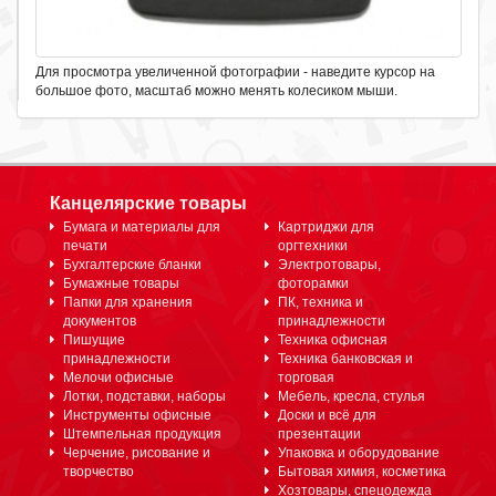
Для просмотра увеличенной фотографии - наведите курсор на
большое фото, масштаб можно менять колесиком мыши.
Канцелярские товары
Бумага и материалы для
Картриджи для
печати
оргтехники
Бухгалтерские бланки
Электротовары,
Бумажные товары
фоторамки
Папки для хранения
ПК, техника и
документов
принадлежности
Пишущие
Техника офисная
принадлежности
Техника банковская и
Мелочи офисные
торговая
Лотки, подставки, наборы
Мебель, кресла, стулья
Инструменты офисные
Доски и всё для
Штемпельная продукция
презентации
Черчение, рисование и
Упаковка и оборудование
творчество
Бытовая химия, косметика
Хозтовары, спецодежда