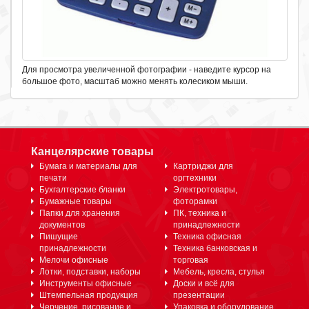
Для просмотра увеличенной фотографии - наведите курсор на
большое фото, масштаб можно менять колесиком мыши.
Канцелярские товары
Бумага и материалы для
Картриджи для
печати
оргтехники
Бухгалтерские бланки
Электротовары,
Бумажные товары
фоторамки
Папки для хранения
ПК, техника и
документов
принадлежности
Пишущие
Техника офисная
принадлежности
Техника банковская и
Мелочи офисные
торговая
Лотки, подставки, наборы
Мебель, кресла, стулья
Инструменты офисные
Доски и всё для
Штемпельная продукция
презентации
Черчение, рисование и
Упаковка и оборудование