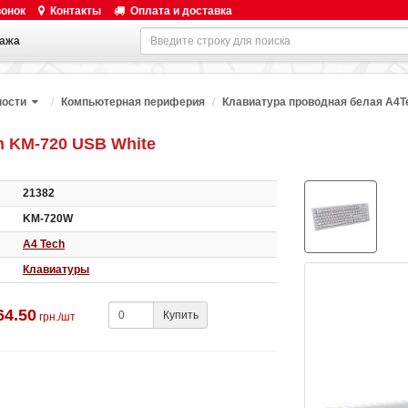
вонок
Контакты
Оплата и доставка
ажа
ности
Компьютерная периферия
Клавиатура проводная белая A4T
h KM-720 USB White
21382
KM-720W
A4 Tech
Клавиатуры
64.50
Купить
грн./шт