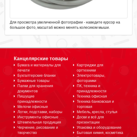
Для просмотра увеличенной фотографии - наведите курсор на
большое фото, масштаб можно менять колесиком мыши.
Канцелярские товары
Бумага и материалы для
Картриджи для
печати
оргтехники
Бухгалтерские бланки
Электротовары,
Бумажные товары
фоторамки
Папки для хранения
ПК, техника и
документов
принадлежности
Пишущие
Техника офисная
принадлежности
Техника банковская и
Мелочи офисные
торговая
Лотки, подставки, наборы
Мебель, кресла, стулья
Инструменты офисные
Доски и всё для
Штемпельная продукция
презентации
Черчение, рисование и
Упаковка и оборудование
творчество
Бытовая химия, косметика