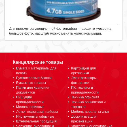
Для просмотра увеличенной фотографии - наведите курсор на
большое фото, масштаб можно менять колесиком мыши.
Канцелярские товары
Бумага и материалы для
Картриджи для
печати
оргтехники
Бухгалтерские бланки
Электротовары,
Бумажные товары
фоторамки
Папки для хранения
ПК, техника и
документов
принадлежности
Пишущие
Техника офисная
принадлежности
Техника банковская и
Мелочи офисные
торговая
Лотки, подставки, наборы
Мебель, кресла, стулья
Инструменты офисные
Доски и всё для
Штемпельная продукция
презентации
Черчение, рисование и
Упаковка и оборудование