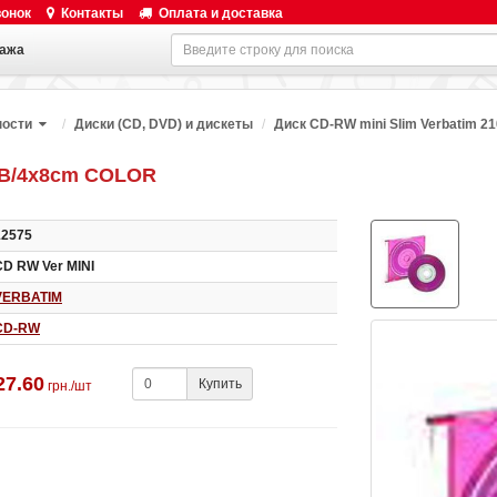
вонок
Контакты
Оплата и доставка
ажа
ности
Диски (CD, DVD) и дискеты
Диск CD-RW mini Slim Verbatim 
0MB/4х8cm COLOR
12575
CD RW Ver MINI
VERBATIM
CD-RW
27.60
Купить
грн./шт