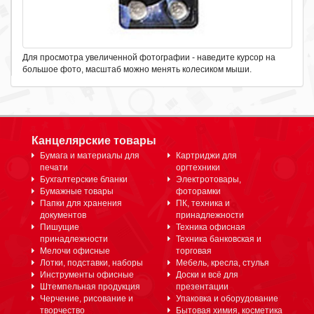
Для просмотра увеличенной фотографии - наведите курсор на
большое фото, масштаб можно менять колесиком мыши.
Канцелярские товары
Бумага и материалы для
Картриджи для
печати
оргтехники
Бухгалтерские бланки
Электротовары,
Бумажные товары
фоторамки
Папки для хранения
ПК, техника и
документов
принадлежности
Пишущие
Техника офисная
принадлежности
Техника банковская и
Мелочи офисные
торговая
Лотки, подставки, наборы
Мебель, кресла, стулья
Инструменты офисные
Доски и всё для
Штемпельная продукция
презентации
Черчение, рисование и
Упаковка и оборудование
творчество
Бытовая химия, косметика