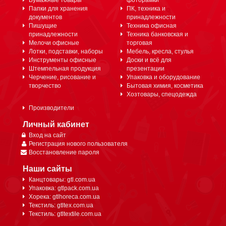
Бумажные товары
фоторамки
Папки для хранения
ПК, техника и
документов
принадлежности
Пишущие
Техника офисная
принадлежности
Техника банковская и
Мелочи офисные
торговая
Лотки, подставки, наборы
Мебель, кресла, стулья
Инструменты офисные
Доски и всё для
Штемпельная продукция
презентации
Черчение, рисование и
Упаковка и оборудование
творчество
Бытовая химия, косметика
Хозтовары, спецодежда
Производители
Личный кабинет
Вход на сайт
Регистрация нового пользователя
Восстановление пароля
Наши сайты
Канцтовары: gtl.com.ua
Упаковка: gtlpack.com.ua
Хорека: gtlhoreca.com.ua
Текстиль: gtltex.com.ua
Текстиль: gtltextile.com.ua