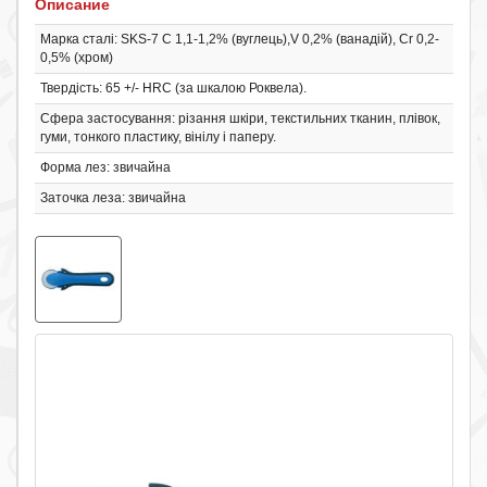
Описание
Марка сталі: SKS-7 C 1,1-1,2% (вуглець),V 0,2% (ванадій), Сr 0,2-
0,5% (хром)
Твердість: 65 +/- HRC (за шкалою Роквела).
Сфера застосування: різання шкіри, текстильних тканин, плівок,
гуми, тонкого пластику, вінілу і паперу.
Форма лез: звичайна
Заточка леза: звичайна